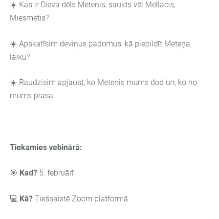
☀️ Kas ir Dieva dēls Metenis, saukts vēl Mellacis,
Miesmetis?
☀️ Apskatīsim deviņus padomus, kā piepildīt Meteņa
laiku?
☀️ Raudzīsim apjaust, ko Metenis mums dod un, ko no
mums prasa.
Tiekamies vebinārā:
🎯
Kad?
5. februārī
💻
Kā?
Tiešsaistē Zoom platformā