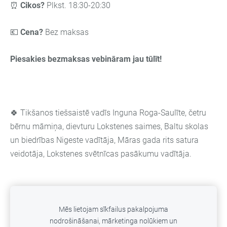
⏰
Cikos?
Plkst. 18:30-20:30
💶
Cena?
Bez maksas
Piesakies bezmaksas vebināram jau tūlīt!
🍀 Tikšanos tiešsaistē vadīs Inguna Roga-Saulīte, četru
bērnu māmiņa, dievturu Lokstenes saimes, Baltu skolas
un biedrības Nigeste vadītāja, Māras gada rits satura
veidotāja, Lokstenes svētnīcas pasākumu vadītāja.
AIZPILDI šo saiti:
SAITE
un tiekamies jau 5
. februārī!
Mēs lietojam sīkfailus pakalpojuma
Par jautājumiem zvani Ingunai 29174200
nodrošināšanai, mārketinga nolūkiem un