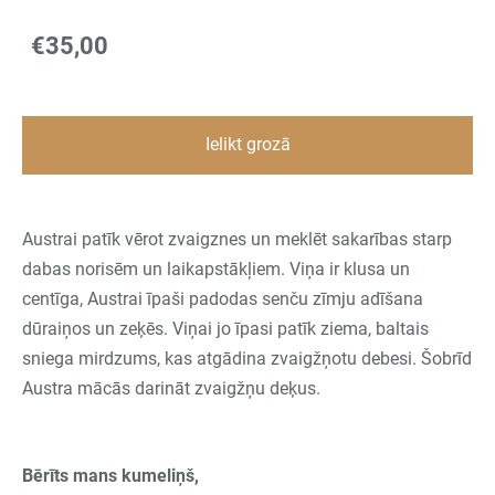
€35,00
Ielikt grozā
Austrai patīk vērot zvaigznes un meklēt sakarības starp
dabas norisēm un laikapstākļiem. Viņa ir klusa un
centīga, Austrai īpaši padodas senču zīmju adīšana
dūraiņos un zeķēs. Viņai jo īpasi patīk ziema, baltais
sniega mirdzums, kas atgādina zvaigžņotu debesi. Šobrīd
Austra mācās darināt zvaigžņu deķus.
Bērīts mans kumeliņš,